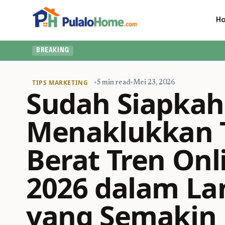
H
BREAKING
TIPS MARKETING
•
5 min read
•
Mei 23, 2026
Sudah Siapkah
Menaklukkan 
Berat Tren Onl
2026 dalam Lan
yang Semakin