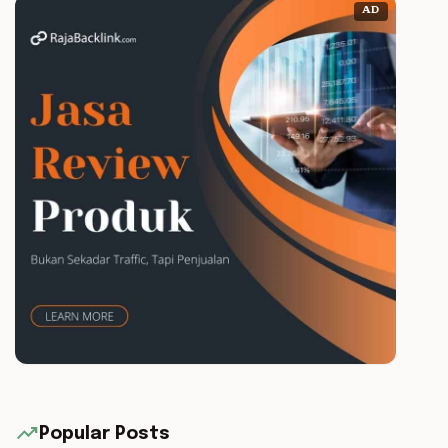
AD
trending_up
Popular Posts