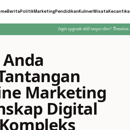
ome
Berita
Politik
Marketing
Pendidikan
Kuliner
Wisata
Kecantika
Ingin upgrade skill tanpa ribet? Temukan kelas seru dan mater
 Anda
Tantangan
ine Marketing
skap Digital
 Kompleks