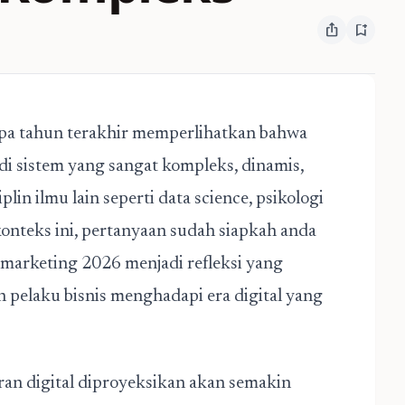
ios_share
bookmark_add
apa tahun terakhir memperlihatkan bahwa
i sistem yang sangat kompleks, dinamis,
lin ilmu lain seperti data science, psikologi
konteks ini, pertanyaan
sudah siapkah anda
e marketing 2026
menjadi refleksi yang
 pelaku bisnis menghadapi era digital yang
an digital diproyeksikan akan semakin