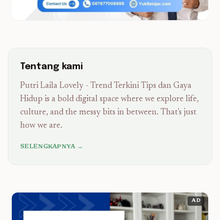
Tentang kami
Putri Laila Lovely - Trend Terkini Tips dan Gaya
Hidup is a bold digital space where we explore life,
culture, and the messy bits in between. That's just
how we are.
SELENGKAPNYA →
AD