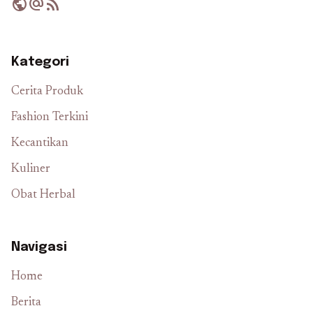
public
alternate_email
rss_feed
Kategori
Cerita Produk
Fashion Terkini
Kecantikan
Kuliner
Obat Herbal
Navigasi
Home
Berita