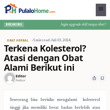
menu
Ingin upgrade skill tanpa ribet? Temu
BREAKING
OBAT HERBAL
•
5 min read
•
Juli 03, 2024
Terkena Kolesterol?
Atasi dengan Obat
Alami Berikut ini
Editor
ios_share
bookmark_add
Author
Seseorang bisa berisiko mengalami kolesterol
tinggi jika memiliki berat badan berlebih atau