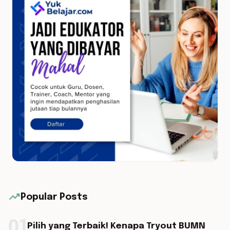
trending_up
Popular Posts
01
Pilih yang Terbaik! Kenapa Tryout BUMN