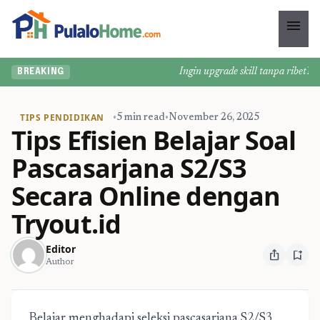
menu
Ingin upgrade skill tanpa ribet? Te
BREAKING
TIPS PENDIDIKAN
•
5 min read
•
November 26, 2025
Tips Efisien Belajar Soal
Pascasarjana S2/S3
Secara Online dengan
Tryout.id
Editor
ios_share
bookmark_add
Author
Belajar menghadapi
seleksi pascasarjana S2/S3