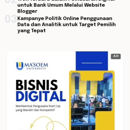
02
untuk Bank Umum Melalui Website
Blogger
03
Kampanye Politik Online Penggunaan
Data dan Analitik untuk Target Pemilih
yang Tepat
AD