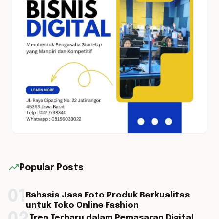
trending_up
Popular Posts
01
Rahasia Jasa Foto Produk Berkualitas
untuk Toko Online Fashion
Tren Terbaru dalam Pemasaran Digital