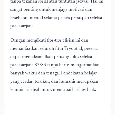
tanpa tekanan sosial atau tuntutan jadwal. Hal ini
sangat penting untuk menjaga motivasi dan
kesehatan mental selama proses persiapan
seleksi
pascasarjana
.
Dengan mengikuti tips-tips efisien ini dan
memanfaatkan seluruh fitur Tryout.id, peserta
dapat memaksimalkan peluang lolos seleksi
pascasarjana S2/S3 tanpa harus mengorbankan
banyak waktu dan tenaga. Pendekatan belajar
yang cerdas, terukur, dan humanis merupakan
kombinasi ideal untuk mencapai hasil terbaik.