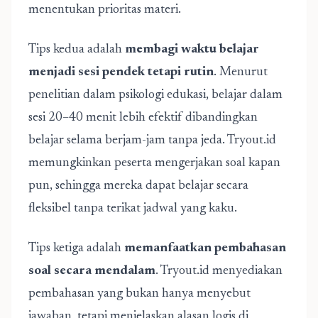
menentukan prioritas materi.
Tips kedua adalah
membagi waktu belajar
menjadi sesi pendek tetapi rutin
. Menurut
penelitian dalam psikologi edukasi, belajar dalam
sesi 20–40 menit lebih efektif dibandingkan
belajar selama berjam-jam tanpa jeda. Tryout.id
memungkinkan peserta mengerjakan soal kapan
pun, sehingga mereka dapat belajar secara
fleksibel tanpa terikat jadwal yang kaku.
Tips ketiga adalah
memanfaatkan pembahasan
soal secara mendalam
. Tryout.id menyediakan
pembahasan yang bukan hanya menyebut
jawaban, tetapi menjelaskan alasan logis di