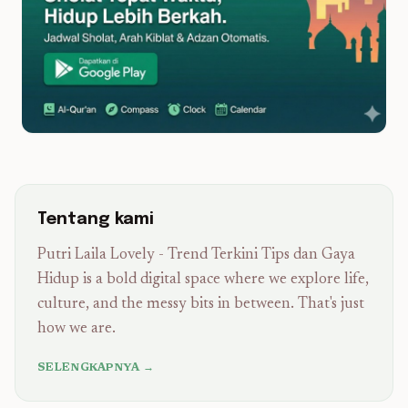
Tentang kami
Putri Laila Lovely - Trend Terkini Tips dan Gaya
Hidup is a bold digital space where we explore life,
culture, and the messy bits in between. That's just
how we are.
SELENGKAPNYA →