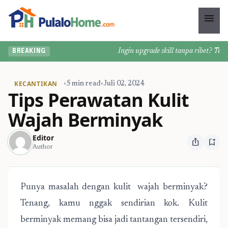
menu
Ingin upgrade skill tanpa ribet? Temuka
BREAKING
KECANTIKAN
•
5 min read
•
Juli 02, 2024
Tips Perawatan Kulit
Wajah Berminyak
Editor
ios_share
bookmark_add
Author
Punya masalah dengan kulit wajah berminyak?
Tenang, kamu nggak sendirian kok. Kulit
berminyak memang bisa jadi tantangan tersendiri,