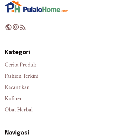
public
alternate_email
rss_feed
Kategori
Cerita Produk
Fashion Terkini
Kecantikan
Kuliner
Obat Herbal
Navigasi