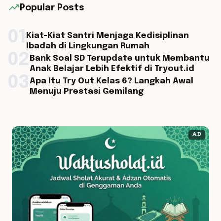
trending_up
Popular Posts
01
Kiat-Kiat Santri Menjaga Kedisiplinan
Ibadah di Lingkungan Rumah
02
Bank Soal SD Terupdate untuk Membantu
Anak Belajar Lebih Efektif di Tryout.id
03
Apa Itu Try Out Kelas 6? Langkah Awal
Menuju Prestasi Gemilang
AD