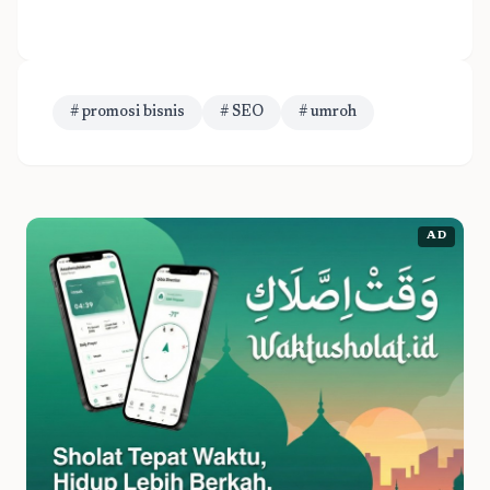
# promosi bisnis
# SEO
# umroh
AD