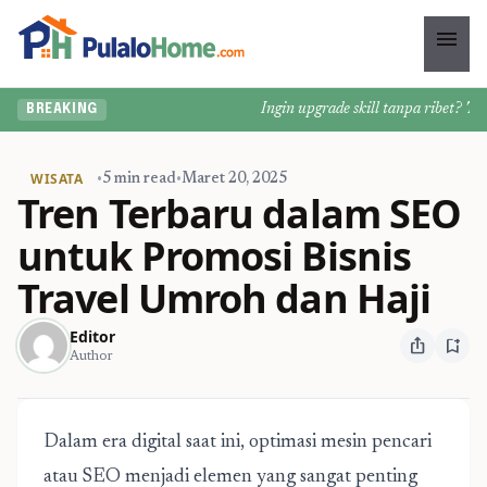
menu
Ingin upgrade skill tanpa ribet? Temuk
BREAKING
WISATA
•
5 min read
•
Maret 20, 2025
Tren Terbaru dalam SEO
untuk Promosi Bisnis
Travel Umroh dan Haji
Editor
ios_share
bookmark_add
Author
Dalam era digital saat ini, optimasi mesin pencari
atau SEO menjadi elemen yang sangat penting