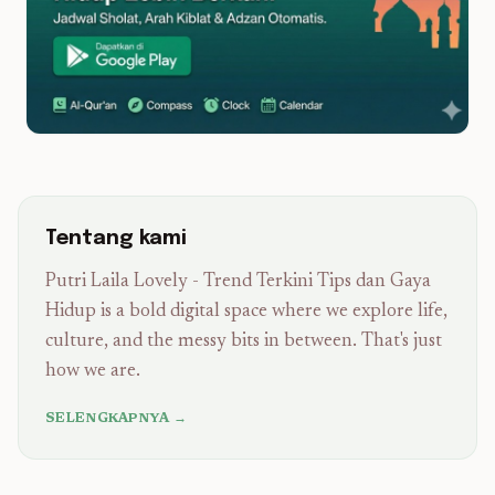
Tentang kami
Putri Laila Lovely - Trend Terkini Tips dan Gaya
Hidup is a bold digital space where we explore life,
culture, and the messy bits in between. That's just
how we are.
SELENGKAPNYA →