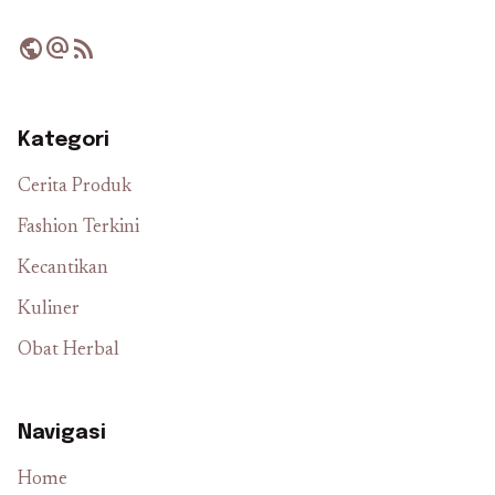
public
alternate_email
rss_feed
Kategori
Cerita Produk
Fashion Terkini
Kecantikan
Kuliner
Obat Herbal
Navigasi
Home