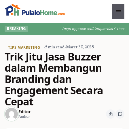
menu
Ingin upgrade skill tanpa ribet? Temukan k
BREAKING
TIPS MARKETING
•
5 min read
•
Maret 30, 2025
Trik Jitu Jasa Buzzer
dalam Membangun
Branding dan
Engagement Secara
Cepat
Editor
ios_share
bookmark_add
Author