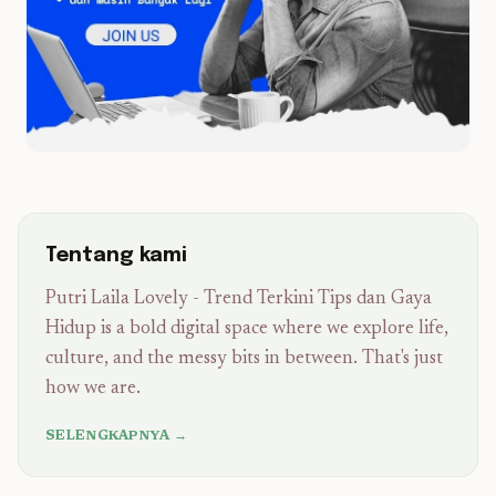
Tentang kami
Putri Laila Lovely - Trend Terkini Tips dan Gaya
Hidup is a bold digital space where we explore life,
culture, and the messy bits in between. That's just
how we are.
SELENGKAPNYA →