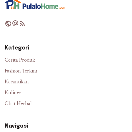
public
alternate_email
rss_feed
Kategori
Cerita Produk
Fashion Terkini
Kecantikan
Kuliner
Obat Herbal
Navigasi