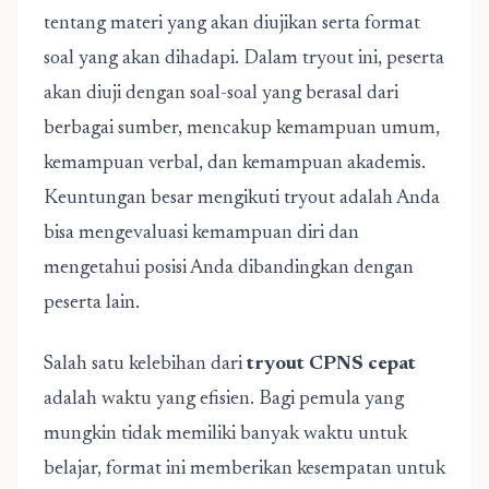
tentang materi yang akan diujikan serta format
soal yang akan dihadapi. Dalam tryout ini, peserta
akan diuji dengan soal-soal yang berasal dari
berbagai sumber, mencakup kemampuan umum,
kemampuan verbal, dan kemampuan akademis.
Keuntungan besar mengikuti tryout adalah Anda
bisa mengevaluasi kemampuan diri dan
mengetahui posisi Anda dibandingkan dengan
peserta lain.
Salah satu kelebihan dari
tryout CPNS cepat
adalah waktu yang efisien. Bagi pemula yang
mungkin tidak memiliki banyak waktu untuk
belajar, format ini memberikan kesempatan untuk