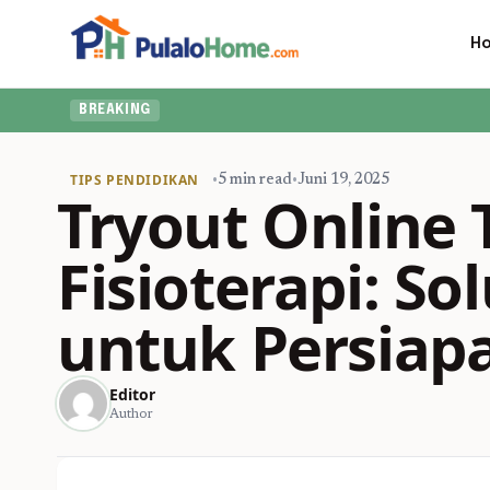
H
BREAKING
TIPS PENDIDIKAN
•
5 min read
•
Juni 19, 2025
Tryout Online 
Fisioterapi: So
untuk Persiap
Editor
Author