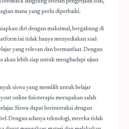
 feedback langsung setelah pengerjaan soal,
agian mana yang perlu diperbaiki.
rsiapkan diri dengan maksimal, bergabung di
latform ini tidak hanya menyediakan soal-
 belajar yang relevan dan bermanfaat. Dengan
a akan lebih siap untuk menghadapi ujian
nyak siswa yang memilih untuk belajar
 Tryout online fisioterapis merupakan salah
lajar. Siswa dapat berinteraksi dengan
ibel. Dengan adanya teknologi, mereka tidak