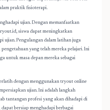
lam praktik fisioterapi.
menghadapi ujian. Dengan memanfaatkan
i tryout.id, siswa dapat meningkatkan
 ujian. Pengulangan dalam latihan juga
engetahuan yang telah mereka pelajari. Ini
arga untuk masa depan mereka sebagai
 berlatih dengan menggunakan tryout online
mpersiapkan ujian. Ini adalah langkah
b tantangan profesi yang akan dihadapi di
a dapat bersiap menghadapi berbagai