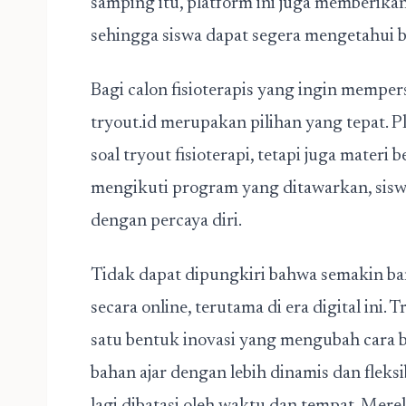
samping itu, platform ini juga memberikan
sehingga siswa dapat segera mengetahui b
Bagi calon fisioterapis yang ingin mempe
tryout.id merupakan pilihan yang tepat. P
soal tryout fisioterapi, tetapi juga materi
mengikuti program yang ditawarkan, sisw
dengan percaya diri.
Tidak dapat dipungkiri bahwa semakin ba
secara online, terutama di era digital ini.
satu bentuk inovasi yang mengubah cara be
bahan ajar dengan lebih dinamis dan fleks