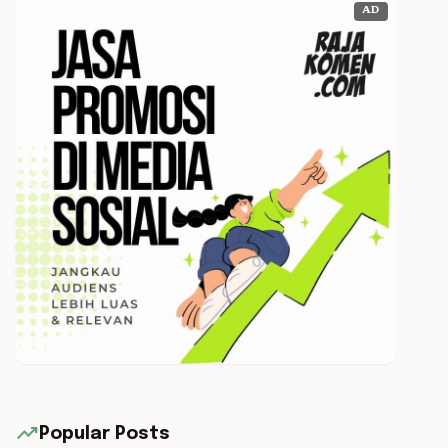
AD
trending_up
Popular Posts