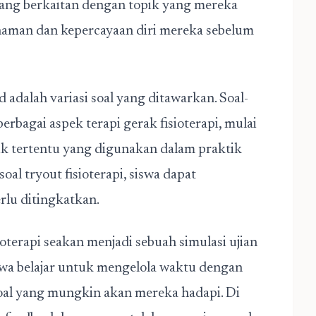
 yang berkaitan dengan topik yang mereka
ahaman dan kepercayaan diri mereka sebelum
 adalah variasi soal yang ditawarkan. Soal-
rbagai aspek terapi gerak fisioterapi, mulai
knik tertentu yang digunakan dalam praktik
oal tryout fisioterapi, siswa dapat
rlu ditingkatkan.
ioterapi seakan menjadi sebuah simulasi ujian
wa belajar untuk mengelola waktu dengan
oal yang mungkin akan mereka hadapi. Di