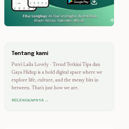
Tentang kami
Putri Laila Lovely - Trend Terkini Tips dan
Gaya Hidup is a bold digital space where we
explore life, culture, and the messy bits in
between. That's just how we are.
SELENGKAPNYA →