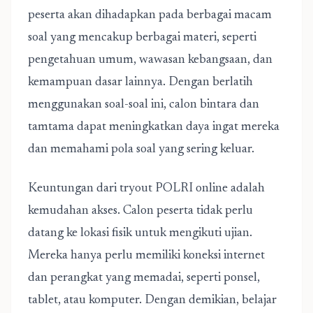
peserta akan dihadapkan pada berbagai macam
soal yang mencakup berbagai materi, seperti
pengetahuan umum, wawasan kebangsaan, dan
kemampuan dasar lainnya. Dengan berlatih
menggunakan soal-soal ini, calon bintara dan
tamtama dapat meningkatkan daya ingat mereka
dan memahami pola soal yang sering keluar.
Keuntungan dari tryout POLRI online adalah
kemudahan akses. Calon peserta tidak perlu
datang ke lokasi fisik untuk mengikuti ujian.
Mereka hanya perlu memiliki koneksi internet
dan perangkat yang memadai, seperti ponsel,
tablet, atau komputer. Dengan demikian, belajar