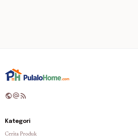
public
alternate_email
rss_feed
Kategori
Cerita Produk