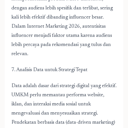
dengan audiens lebih spesifik dan terlibat, sering
kali lebih efektif dibanding influencer besar.
Dalam Internet Marketing 2026, autentisitas
influencer menjadi faktor utama karena audiens
lebih percaya pada rekomendasi yang tulus dan
relevan.
7. Analisis Data untuk Strategi Tepat
Data adalah dasar dari strategi digital yang efektif.
UMKM perlu memantau performa website,
iklan, dan interaksi media sosial untuk
mengevaluasi dan menyesuaikan strategi.
Pendekatan berbasis data (data-driven marketing)