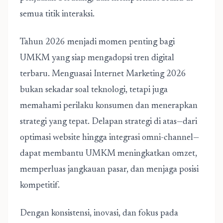
semua titik interaksi.
Tahun 2026 menjadi momen penting bagi
UMKM yang siap mengadopsi tren digital
terbaru. Menguasai
Internet Marketing 2026
bukan sekadar soal teknologi, tetapi juga
memahami perilaku konsumen dan menerapkan
strategi yang tepat. Delapan strategi di atas—dari
optimasi website hingga integrasi omni-channel—
dapat membantu UMKM meningkatkan omzet,
memperluas jangkauan pasar, dan menjaga posisi
kompetitif.
Dengan konsistensi, inovasi, dan fokus pada