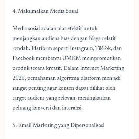
4. Maksimalkan Media Sosial
Media sosial adalah alat efektif untuk
menjangkau audiens luas dengan biaya relatif
rendah. Platform seperti Instagram, TikTok, dan
Facebook membantu UMKM mempromosikan
produk secara kreatif. Dalam Internet Marketing
2026, pemahaman algoritma platform menjadi
sangat penting agar konten dapat dilihat oleh
target audiens yang relevan, meningkatkan
peluang konversi dan interaksi.
5. Email Marketing yang Dipersonalisasi