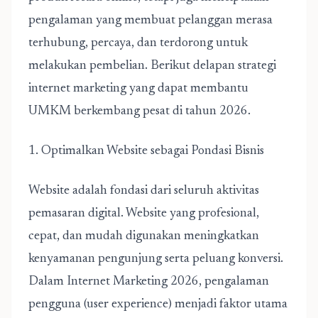
pengalaman yang membuat pelanggan merasa
terhubung, percaya, dan terdorong untuk
melakukan pembelian. Berikut delapan strategi
internet marketing yang dapat membantu
UMKM berkembang pesat di tahun 2026.
1. Optimalkan Website sebagai Pondasi Bisnis
Website adalah fondasi dari seluruh aktivitas
pemasaran digital. Website yang profesional,
cepat, dan mudah digunakan meningkatkan
kenyamanan pengunjung serta peluang konversi.
Dalam Internet Marketing 2026, pengalaman
pengguna (user experience) menjadi faktor utama