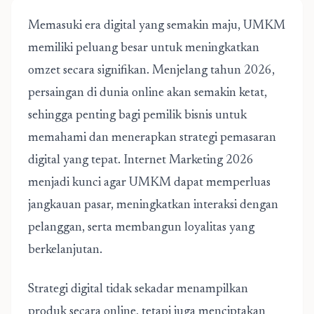
Memasuki era digital yang semakin maju, UMKM
memiliki peluang besar untuk meningkatkan
omzet secara signifikan. Menjelang tahun 2026,
persaingan di dunia online akan semakin ketat,
sehingga penting bagi pemilik bisnis untuk
memahami dan menerapkan strategi pemasaran
digital yang tepat.
Internet Marketing 2026
menjadi kunci agar UMKM dapat memperluas
jangkauan pasar, meningkatkan interaksi dengan
pelanggan, serta membangun loyalitas yang
berkelanjutan.
Strategi digital tidak sekadar menampilkan
produk secara online, tetapi juga menciptakan