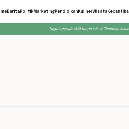
ome
Berita
Politik
Marketing
Pendidikan
Kuliner
Wisata
Kecantika
Ingin upgrade skill tanpa ribet? Temukan kelas seru dan ma