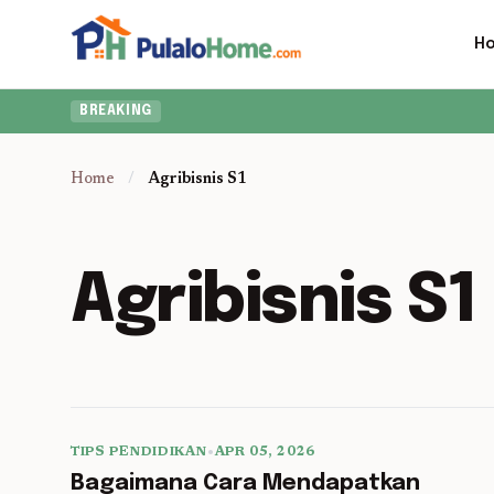
H
BREAKING
Home
/
Agribisnis S1
Agribisnis S1
TIPS PENDIDIKAN
•
APR 05, 2026
5 min read
Bagaimana Cara Mendapatkan