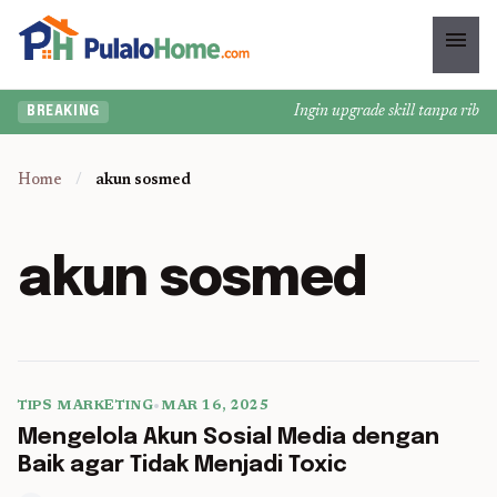
menu
Ingin upgrade skill tanpa ribet?
BREAKING
Home
/
akun sosmed
akun sosmed
TIPS MARKETING
•
MAR 16, 2025
5 min read
Mengelola Akun Sosial Media dengan
Baik agar Tidak Menjadi Toxic