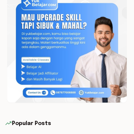
trending_up
Popular Posts