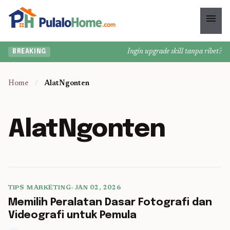
menu
Ingin upgrade skill tanpa ribet? Te
BREAKING
Home
/
AlatNgonten
AlatNgonten
TIPS MARKETING
•
JAN 02, 2026
5 min read
Memilih Peralatan Dasar Fotografi dan
Videografi untuk Pemula