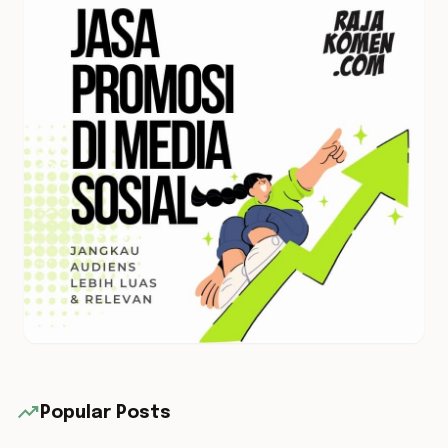
trending_up
Popular Posts