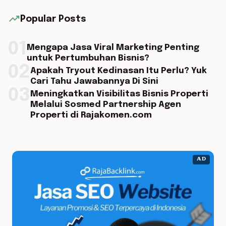
trending_up
Popular Posts
01
Mengapa Jasa Viral Marketing Penting
untuk Pertumbuhan Bisnis?
02
Apakah Tryout Kedinasan Itu Perlu? Yuk
Cari Tahu Jawabannya Di Sini
03
Meningkatkan Visibilitas Bisnis Properti
Melalui Sosmed Partnership Agen
Properti di Rajakomen.com
AD