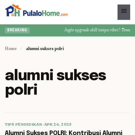
menu
Ingin upgrade skill tanpa ribet? Temukan 
BREAKING
Home
/
alumni sukses polri
alumni sukses
polri
TIPS PENDIDIKAN
•
APR 26, 2025
5 min read
Alumni Sukses POLRI: Kontribusi Alumni