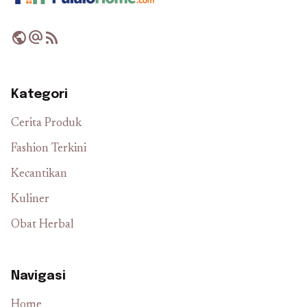
public
alternate_email
rss_feed
Kategori
Cerita Produk
Fashion Terkini
Kecantikan
Kuliner
Obat Herbal
Navigasi
Home