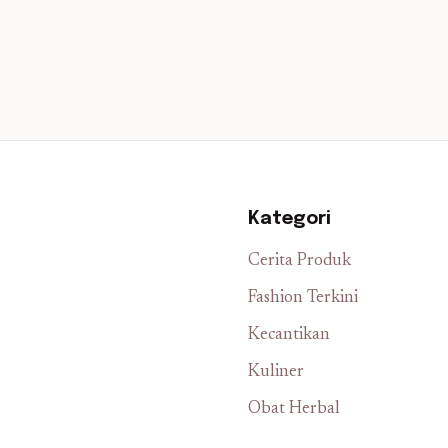
Kategori
Cerita Produk
Fashion Terkini
Kecantikan
Kuliner
Obat Herbal