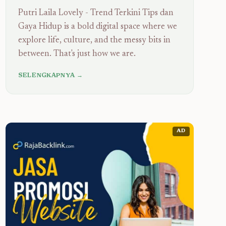
Putri Laila Lovely - Trend Terkini Tips dan
Gaya Hidup is a bold digital space where we
explore life, culture, and the messy bits in
between. That's just how we are.
SELENGKAPNYA →
AD