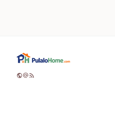
public
alternate_email
rss_feed