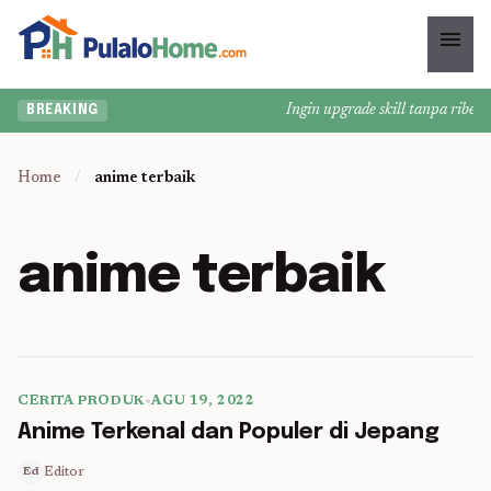
menu
Ingin upgrade skill tanpa ribet? 
BREAKING
Home
/
anime terbaik
anime terbaik
CERITA PRODUK
•
AGU 19, 2022
5 min read
Anime Terkenal dan Populer di Jepang
Editor
Ed