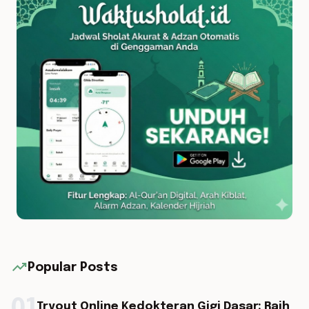
trending_up
Popular Posts
Tryout Online Kedokteran Gigi Dasar: Raih