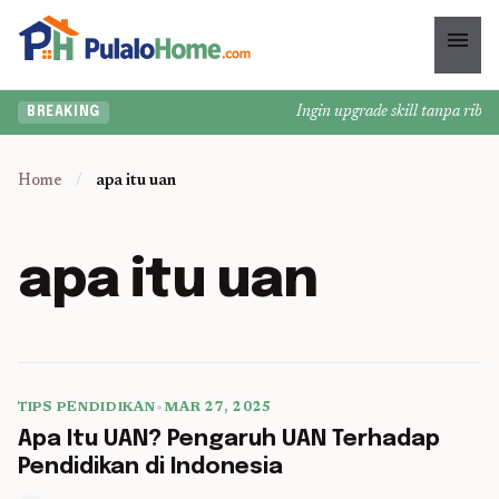
menu
Ingin upgrade skill tanpa ribet?
BREAKING
Home
/
apa itu uan
apa itu uan
TIPS PENDIDIKAN
•
MAR 27, 2025
5 min read
Apa Itu UAN? Pengaruh UAN Terhadap
Pendidikan di Indonesia