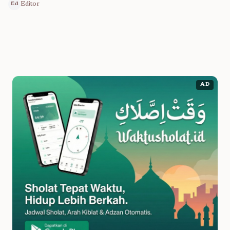
Editor
Ed
AD