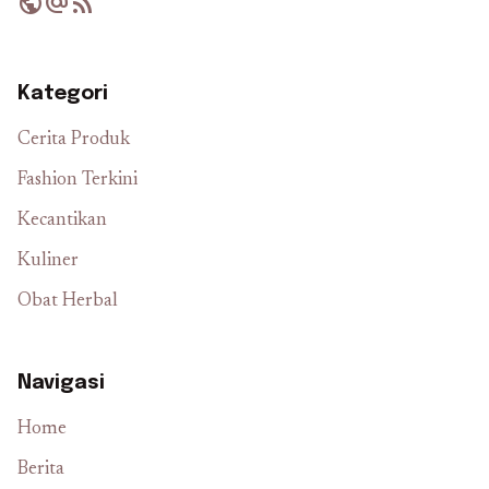
public
alternate_email
rss_feed
Kategori
Cerita Produk
Fashion Terkini
Kecantikan
Kuliner
Obat Herbal
Navigasi
Home
Berita