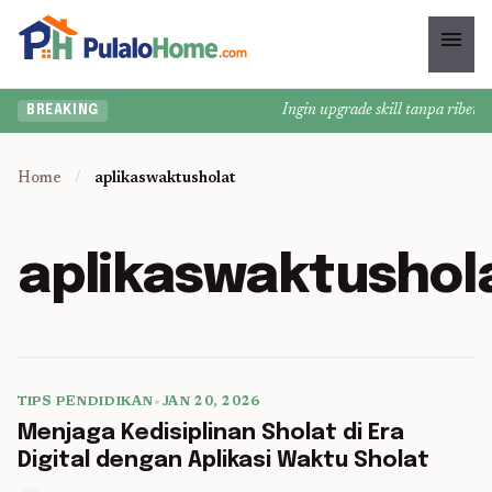
menu
Ingin upgrade skill tanpa ribet? T
BREAKING
Home
/
aplikaswaktusholat
aplikaswaktushol
TIPS PENDIDIKAN
•
JAN 20, 2026
5 min read
Menjaga Kedisiplinan Sholat di Era
Digital dengan Aplikasi Waktu Sholat