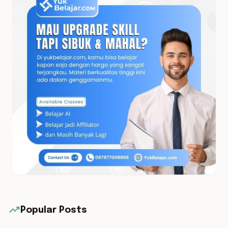
trending_up
Popular Posts