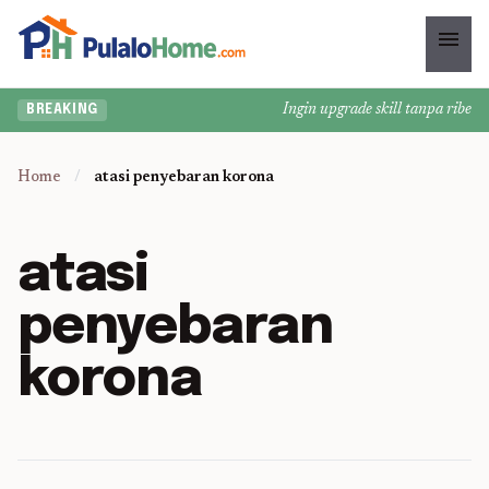
menu
Ingin upgrade skill tanpa ribet? 
BREAKING
Home
/
atasi penyebaran korona
atasi
penyebaran
korona