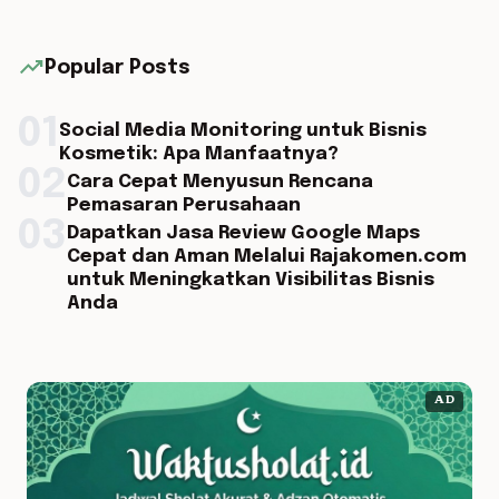
trending_up
Popular Posts
01
Social Media Monitoring untuk Bisnis
Kosmetik: Apa Manfaatnya?
02
Cara Cepat Menyusun Rencana
Pemasaran Perusahaan
03
Dapatkan Jasa Review Google Maps
Cepat dan Aman Melalui Rajakomen.com
untuk Meningkatkan Visibilitas Bisnis
Anda
AD