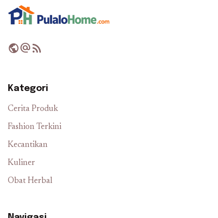
public
alternate_email
rss_feed
Kategori
Cerita Produk
Fashion Terkini
Kecantikan
Kuliner
Obat Herbal
Navigasi