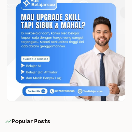
trending_up
Popular Posts