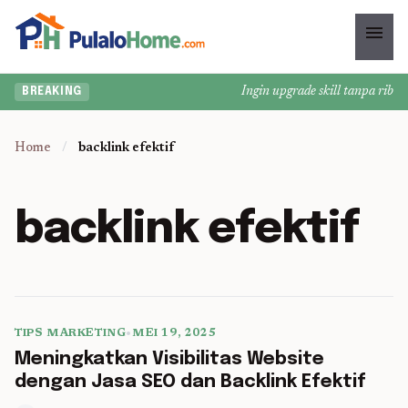
menu
Ingin upgrade skill tanpa ribet?
BREAKING
Home
/
backlink efektif
backlink efektif
TIPS MARKETING
•
MEI 19, 2025
5 min read
Meningkatkan Visibilitas Website
dengan Jasa SEO dan Backlink Efektif