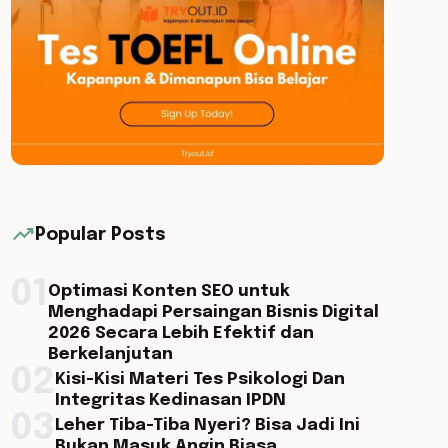
trending_up
Popular Posts
01
Optimasi Konten SEO untuk
Menghadapi Persaingan Bisnis Digital
2026 Secara Lebih Efektif dan
Berkelanjutan
02
Kisi-Kisi Materi Tes Psikologi Dan
Integritas Kedinasan IPDN
03
Leher Tiba-Tiba Nyeri? Bisa Jadi Ini
Bukan Masuk Angin Biasa