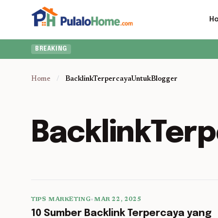
H
BREAKING
Home
/
BacklinkTerpercayaUntukBlogger
BacklinkTer
TIPS MARKETING
•
MAR 22, 2025
5 min read
10 Sumber Backlink Terpercaya yang