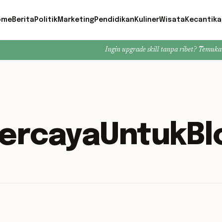
ome
Berita
Politik
Marketing
Pendidikan
Kuliner
Wisata
Kecantika
Ingin upgrade skill tanpa ribet? Temukan kelas seru
percayaUntukBl