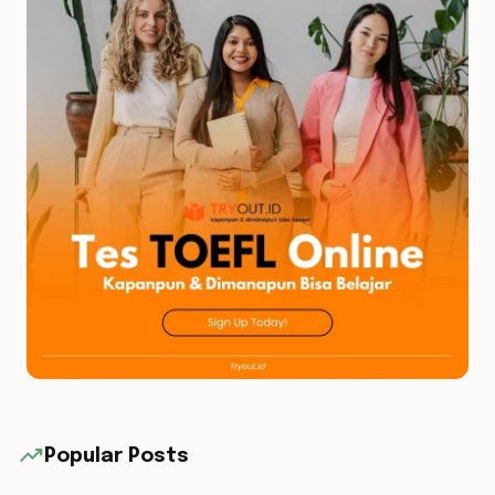
trending_up
Popular Posts