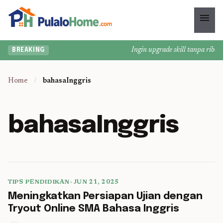
menu
Ingin upgrade skill tanpa ribet?
BREAKING
Home
/
bahasaInggris
bahasaInggris
TIPS PENDIDIKAN
•
JUN 21, 2025
5 min read
Meningkatkan Persiapan Ujian dengan
Tryout Online SMA Bahasa Inggris