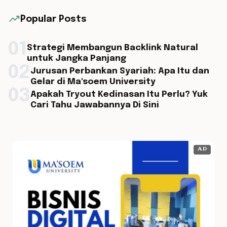
trending_up
Popular Posts
01
Strategi Membangun Backlink Natural
untuk Jangka Panjang
02
Jurusan Perbankan Syariah: Apa Itu dan
Gelar di Ma'soem University
03
Apakah Tryout Kedinasan Itu Perlu? Yuk
Cari Tahu Jawabannya Di Sini
AD