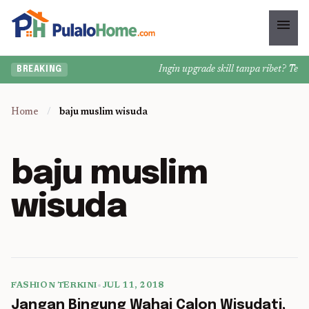
menu
Ingin upgrade skill tanpa ribet? Temuk
BREAKING
Home
/
baju muslim wisuda
baju muslim
wisuda
FASHION TERKINI
•
JUL 11, 2018
5 min read
Jangan Bingung Wahai Calon Wisudati,