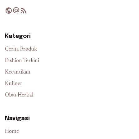
public
alternate_email
rss_feed
Kategori
Cerita Produk
Fashion Terkini
Kecantikan
Kuliner
Obat Herbal
Navigasi
Home