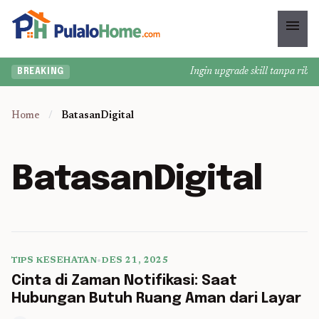
menu
Ingin upgrade skill tanpa ribet?
BREAKING
Home
/
BatasanDigital
BatasanDigital
TIPS KESEHATAN
•
DES 21, 2025
5 min read
Cinta di Zaman Notifikasi: Saat
Hubungan Butuh Ruang Aman dari Layar