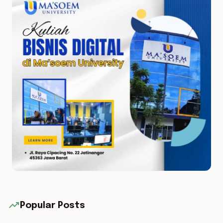
trending_up
Popular Posts