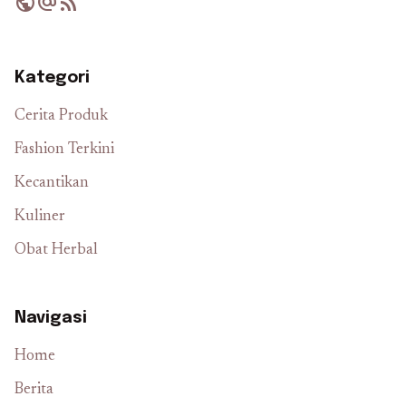
public
alternate_email
rss_feed
Kategori
Cerita Produk
Fashion Terkini
Kecantikan
Kuliner
Obat Herbal
Navigasi
Home
Berita