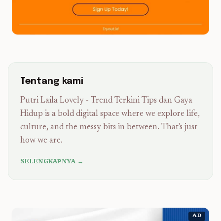
Tentang kami
Putri Laila Lovely - Trend Terkini Tips dan Gaya
Hidup is a bold digital space where we explore life,
culture, and the messy bits in between. That's just
how we are.
SELENGKAPNYA →
AD