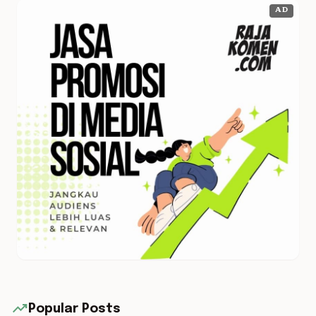
AD
trending_up
Popular Posts