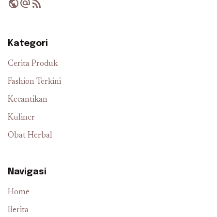
public
alternate_email
rss_feed
Kategori
Cerita Produk
Fashion Terkini
Kecantikan
Kuliner
Obat Herbal
Navigasi
Home
Berita