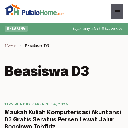
menu
Ingin upgrade skill tanpa ribet? T
BREAKING
Home
/
Beasiswa D3
Beasiswa D3
TIPS PENDIDIKAN
•
FEB 14, 2026
5 min read
Maukah Kuliah Komputerisasi Akuntansi
D3 Gratis Seratus Persen Lewat Jalur
Beasiswa Tahfidz