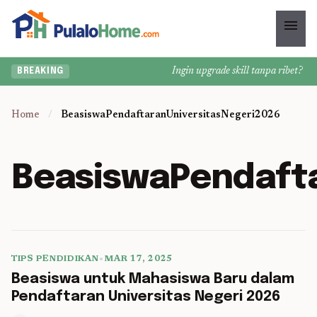
menu
Ingin upgrade skill tanpa ribet? Temu
BREAKING
Home
/
BeasiswaPendaftaranUniversitasNegeri2026
BeasiswaPendafta
TIPS PENDIDIKAN
•
MAR 17, 2025
5 min read
Beasiswa untuk Mahasiswa Baru dalam
Pendaftaran Universitas Negeri 2026