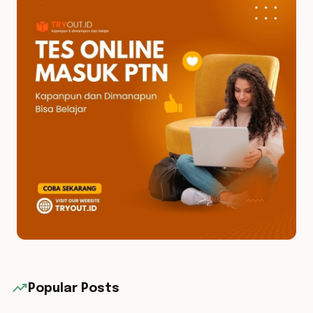
trending_up
Popular Posts