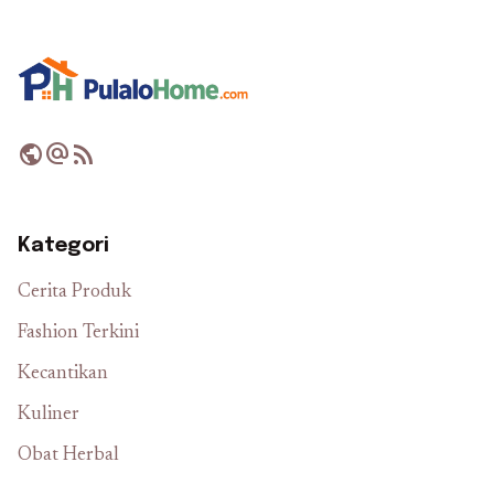
public
alternate_email
rss_feed
Kategori
Cerita Produk
Fashion Terkini
Kecantikan
Kuliner
Obat Herbal