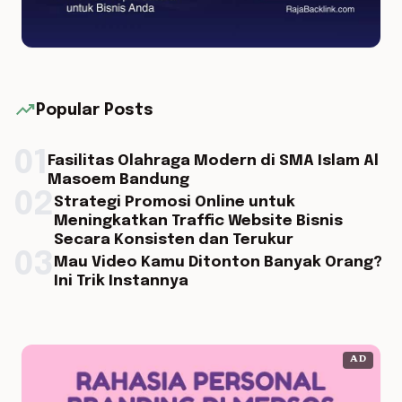
trending_up
Popular Posts
01
Fasilitas Olahraga Modern di SMA Islam Al
Masoem Bandung
02
Strategi Promosi Online untuk
Meningkatkan Traffic Website Bisnis
Secara Konsisten dan Terukur
03
Mau Video Kamu Ditonton Banyak Orang?
Ini Trik Instannya
AD