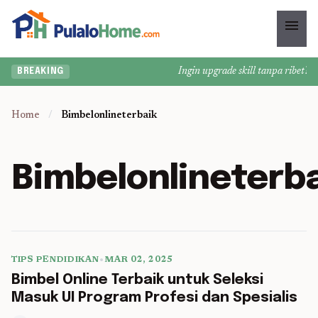
menu
Ingin upgrade skill tanpa ribet? Te
BREAKING
Home
/
Bimbelonlineterbaik
Bimbelonlineterb
TIPS PENDIDIKAN
•
MAR 02, 2025
5 min read
Bimbel Online Terbaik untuk Seleksi
Masuk UI Program Profesi dan Spesialis