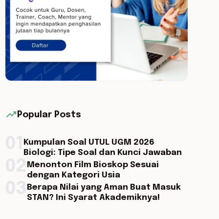
trending_up
Popular Posts
01
Kumpulan Soal UTUL UGM 2026
Biologi: Tipe Soal dan Kunci Jawaban
02
Menonton Film Bioskop Sesuai
dengan Kategori Usia
03
Berapa Nilai yang Aman Buat Masuk
STAN? Ini Syarat Akademiknya!