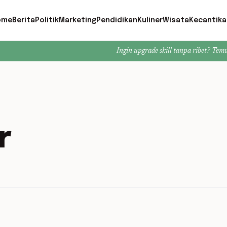
ome
Berita
Politik
Marketing
Pendidikan
Kuliner
Wisata
Kecantika
Ingin upgrade skill tanpa ribet? Temukan kelas 
r