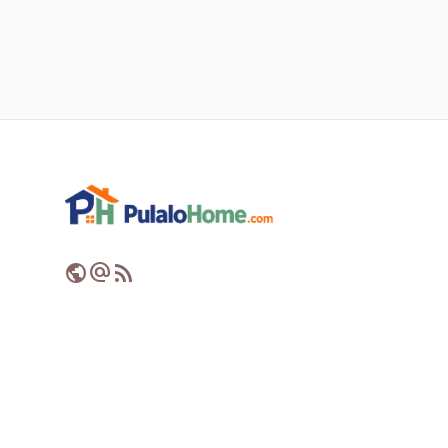
public
alternate_email
rss_feed