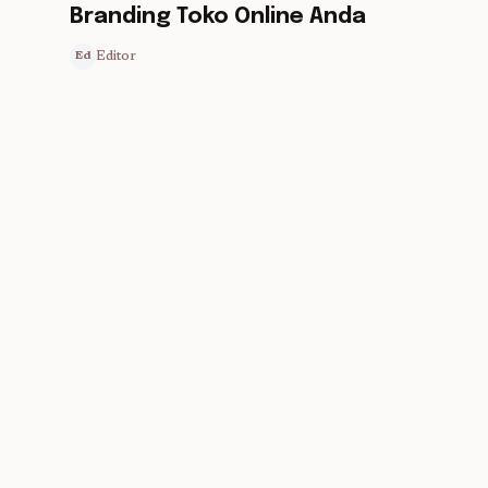
Branding Toko Online Anda
Editor
Ed