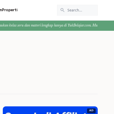
search
n
Properti
seru dan materi lengkap hanya di YukBelajar.com. Mulai langkah suksesmu har
AD