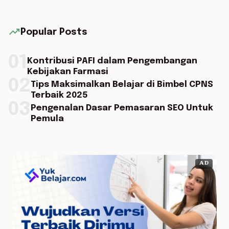
trending_up
Popular Posts
01
Kontribusi PAFI dalam Pengembangan
Kebijakan Farmasi
02
Tips Maksimalkan Belajar di Bimbel CPNS
Terbaik 2025
03
Pengenalan Dasar Pemasaran SEO Untuk
Pemula
AD