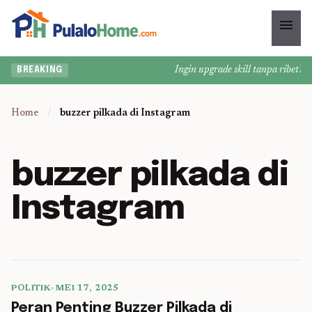
menu
Ingin upgrade skill tanpa ribet? Te
BREAKING
Home
/
buzzer pilkada di Instagram
buzzer pilkada di
Instagram
POLITIK
•
MEI 17, 2025
5 min read
Peran Penting Buzzer Pilkada di