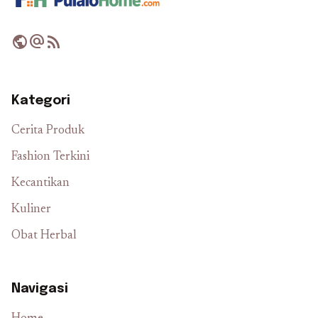
public
alternate_email
rss_feed
Kategori
Cerita Produk
Fashion Terkini
Kecantikan
Kuliner
Obat Herbal
Navigasi