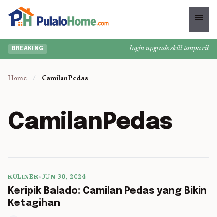
menu
Ingin upgrade skill tanpa ribet?
BREAKING
Home
/
CamilanPedas
CamilanPedas
KULINER
•
JUN 30, 2024
5 min read
Keripik Balado: Camilan Pedas yang Bikin
Ketagihan