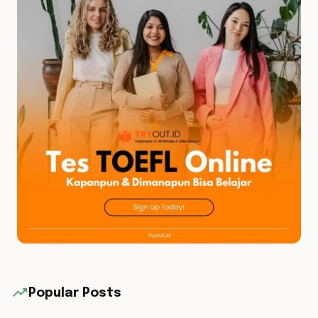
trending_up
Popular Posts