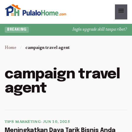
menu
Ingin upgrade skill tanpa ribet? Tem
BREAKING
Home
/
campaign travel agent
campaign travel
agent
TIPS MARKETING
•
JUN 10, 2025
5 min read
Meningkatkan Daya Tarik Bisnis Anda