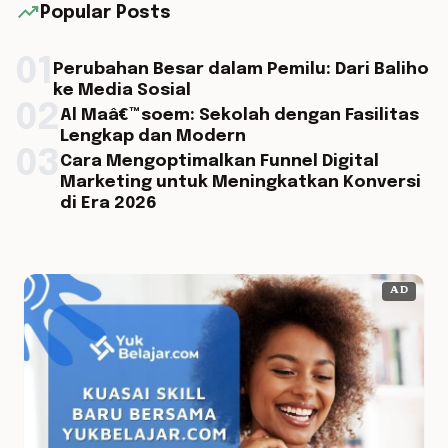
trending_up
Popular Posts
01
Perubahan Besar dalam Pemilu: Dari Baliho
ke Media Sosial
02
Al Maâ€™soem: Sekolah dengan Fasilitas
Lengkap dan Modern
03
Cara Mengoptimalkan Funnel Digital
Marketing untuk Meningkatkan Konversi
di Era 2026
AD