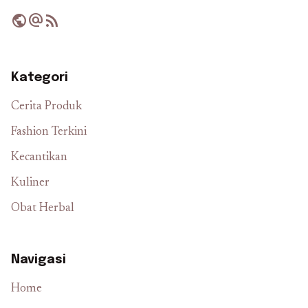
public
alternate_email
rss_feed
Kategori
Cerita Produk
Fashion Terkini
Kecantikan
Kuliner
Obat Herbal
Navigasi
Home