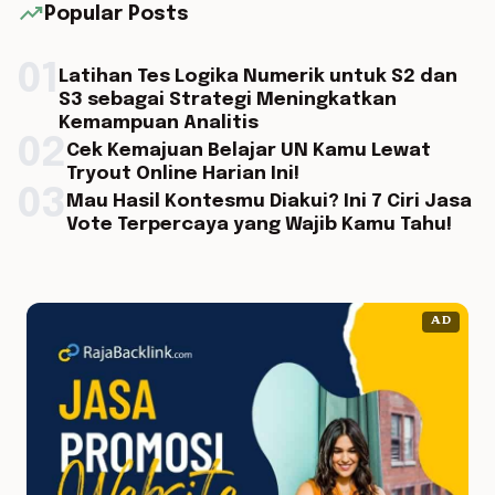
trending_up
Popular Posts
01
Latihan Tes Logika Numerik untuk S2 dan
S3 sebagai Strategi Meningkatkan
Kemampuan Analitis
02
Cek Kemajuan Belajar UN Kamu Lewat
Tryout Online Harian Ini!
03
Mau Hasil Kontesmu Diakui? Ini 7 Ciri Jasa
Vote Terpercaya yang Wajib Kamu Tahu!
AD