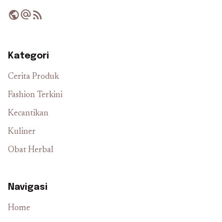
public
alternate_email
rss_feed
Kategori
Cerita Produk
Fashion Terkini
Kecantikan
Kuliner
Obat Herbal
Navigasi
Home