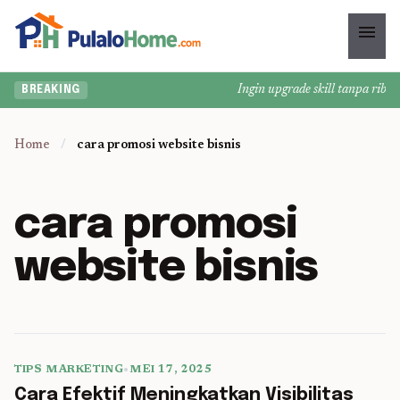
menu
Ingin upgrade skill tanpa ribet?
BREAKING
Home
/
cara promosi website bisnis
cara promosi
website bisnis
TIPS MARKETING
•
MEI 17, 2025
5 min read
Cara Efektif Meningkatkan Visibilitas