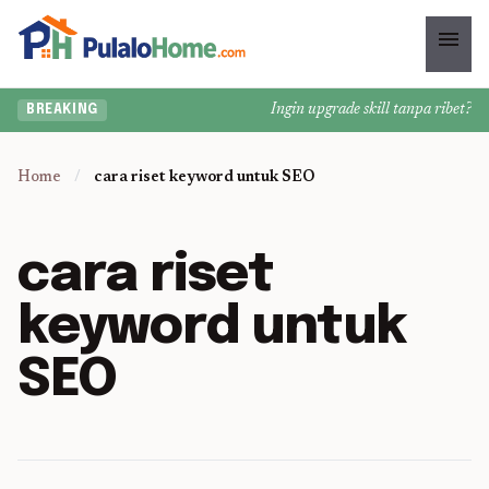
menu
Ingin upgrade skill tanpa ribet? Te
BREAKING
Home
/
cara riset keyword untuk SEO
cara riset
keyword untuk
SEO