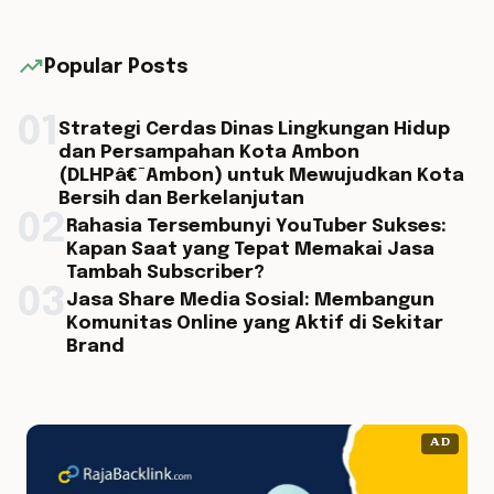
trending_up
Popular Posts
01
Strategi Cerdas Dinas Lingkungan Hidup
dan Persampahan Kota Ambon
(DLHPâ€¯Ambon) untuk Mewujudkan Kota
Bersih dan Berkelanjutan
02
Rahasia Tersembunyi YouTuber Sukses:
Kapan Saat yang Tepat Memakai Jasa
Tambah Subscriber?
03
Jasa Share Media Sosial: Membangun
Komunitas Online yang Aktif di Sekitar
Brand
AD