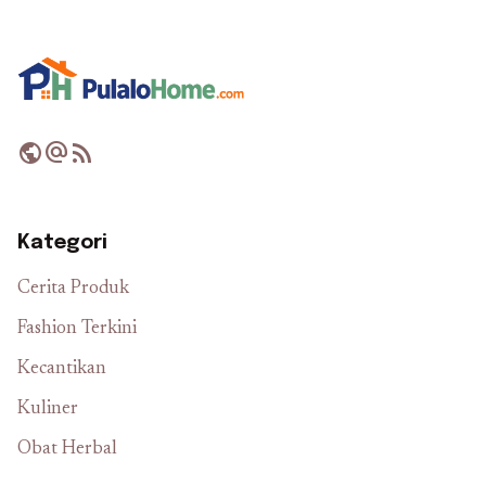
public
alternate_email
rss_feed
Kategori
Cerita Produk
Fashion Terkini
Kecantikan
Kuliner
Obat Herbal