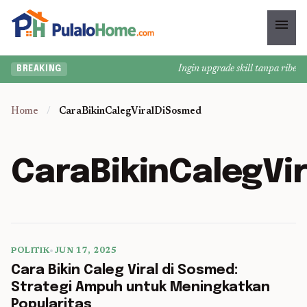
menu
Ingin upgrade skill tanpa ribet? T
BREAKING
Home
/
CaraBikinCalegViralDiSosmed
CaraBikinCalegVi
POLITIK
•
JUN 17, 2025
5 min read
Cara Bikin Caleg Viral di Sosmed:
Strategi Ampuh untuk Meningkatkan
Popularitas