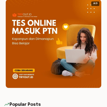
AD
trending_up
Popular Posts