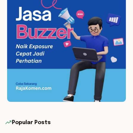
trending_up
Popular Posts