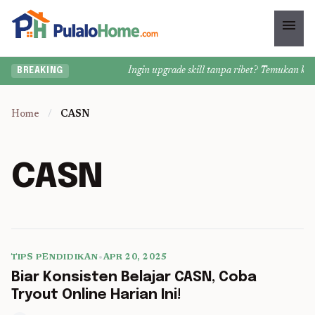
menu
Ingin upgrade skill tanpa ribet? Temukan kelas
BREAKING
Home
/
CASN
CASN
TIPS PENDIDIKAN
•
APR 20, 2025
5 min read
Biar Konsisten Belajar CASN, Coba
Tryout Online Harian Ini!