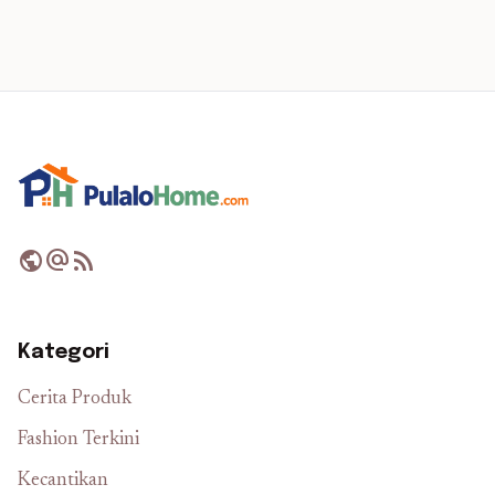
public
alternate_email
rss_feed
Kategori
Cerita Produk
Fashion Terkini
Kecantikan