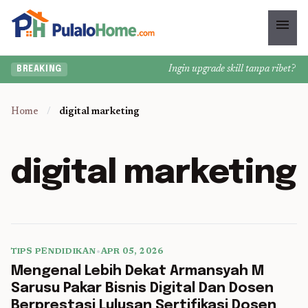
menu
Ingin upgrade skill tanpa ribet? Tem
BREAKING
Home
/
digital marketing
digital marketing
TIPS PENDIDIKAN
•
APR 05, 2026
5 min read
Mengenal Lebih Dekat Armansyah M
Sarusu Pakar Bisnis Digital Dan Dosen
Berprestasi Lulusan Sertifikasi Dosen