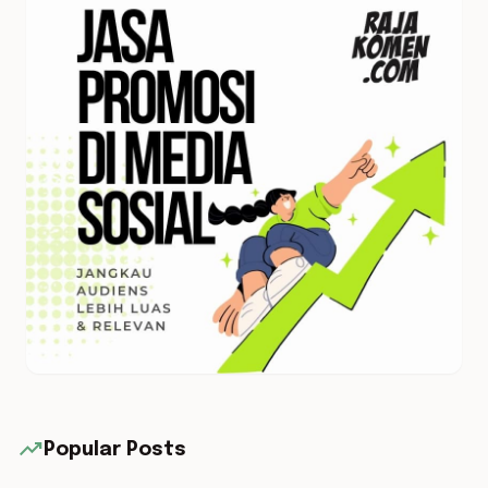
trending_up
Popular Posts