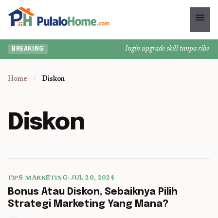
menu
Ingin upgrade skill tanpa ribet? 
BREAKING
Home
/
Diskon
Diskon
TIPS MARKETING
•
JUL 20, 2024
5 min read
Bonus Atau Diskon, Sebaiknya Pilih
Strategi Marketing Yang Mana?