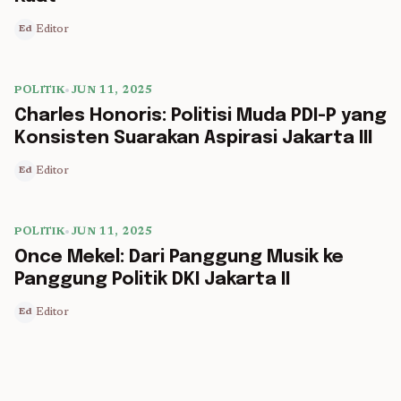
Editor
Ed
POLITIK
•
JUN 11, 2025
5 min read
Charles Honoris: Politisi Muda PDI-P yang
Konsisten Suarakan Aspirasi Jakarta III
Editor
Ed
POLITIK
•
JUN 11, 2025
5 min read
Once Mekel: Dari Panggung Musik ke
Panggung Politik DKI Jakarta II
Editor
Ed