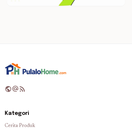
public
alternate_email
rss_feed
Kategori
Cerita Produk