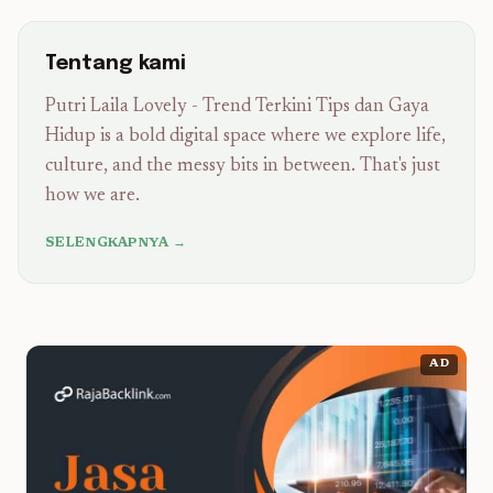
Tentang kami
Putri Laila Lovely - Trend Terkini Tips dan Gaya
Hidup is a bold digital space where we explore life,
culture, and the messy bits in between. That's just
how we are.
SELENGKAPNYA →
AD