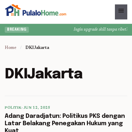
menu
Ingin upgrade skill tanpa ribet? Te
BREAKING
Home
/
DKIJakarta
DKIJakarta
POLITIK
•
JUN 12, 2025
5 min read
Adang Daradjatun: Politikus PKS dengan
Latar Belakang Penegakan Hukum yang
Kuat