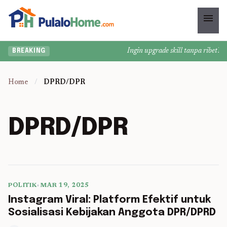
menu
Ingin upgrade skill tanpa ribet? Te
BREAKING
Home
/
DPRD/DPR
DPRD/DPR
POLITIK
•
MAR 19, 2025
5 min read
Instagram Viral: Platform Efektif untuk
Sosialisasi Kebijakan Anggota DPR/DPRD