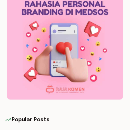
trending_up
Popular Posts