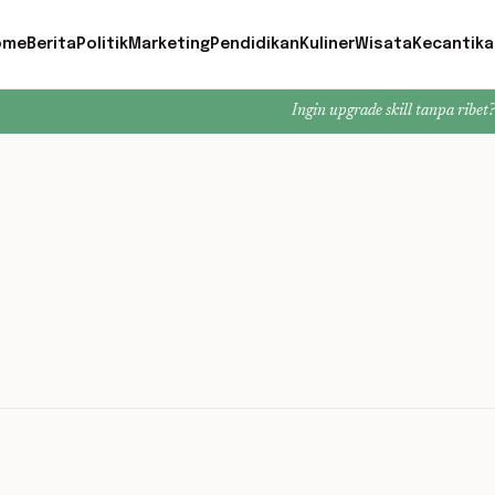
ome
Berita
Politik
Marketing
Pendidikan
Kuliner
Wisata
Kecantika
Ingin upgrade skill tanpa ribet? Temukan