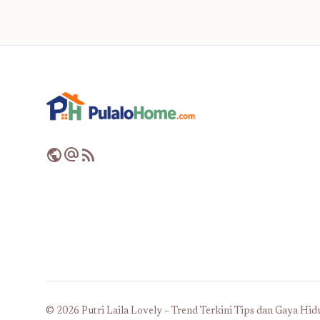
public
alternate_email
rss_feed
© 2026 Putri Laila Lovely – Trend Terkini Tips dan Gaya Hidup