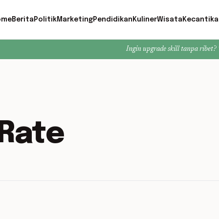
ome
Berita
Politik
Marketing
Pendidikan
Kuliner
Wisata
Kecantika
Ingin upgrade skill tanpa ribet? Temukan ke
Rate