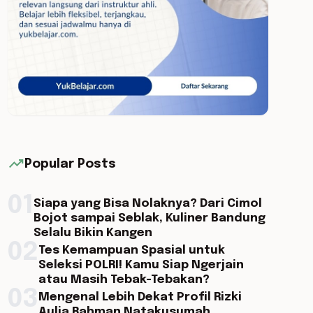
trending_up
Popular Posts
01
Siapa yang Bisa Nolaknya? Dari Cimol
Bojot sampai Seblak, Kuliner Bandung
Selalu Bikin Kangen
02
Tes Kemampuan Spasial untuk
Seleksi POLRI! Kamu Siap Ngerjain
atau Masih Tebak-Tebakan?
03
Mengenal Lebih Dekat Profil Rizki
Aulia Rahman Natakusumah