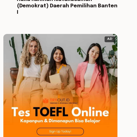
(Demokrat) Daerah Pemilihan Banten
I
AD