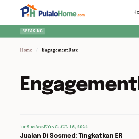
H
BREAKING
Home
/
EngagementRate
Engagement
TIPS MARKETING
•
JUL 18, 2024
5 min read
Jualan Di Sosmed: Tingkatkan ER