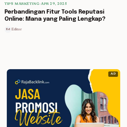
TIPS MARKETING
•
APR 29, 2025
5 min read
Perbandingan Fitur Tools Reputasi
Online: Mana yang Paling Lengkap?
Editor
Ed
AD