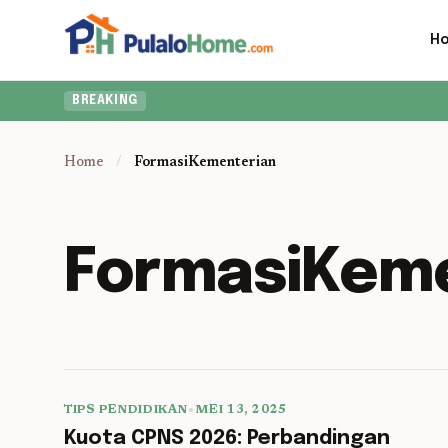
H
BREAKING
Home
/
FormasiKementerian
FormasiKeme
TIPS PENDIDIKAN
•
MEI 13, 2025
5 min read
Kuota CPNS 2026: Perbandingan