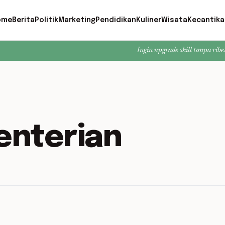
ome
Berita
Politik
Marketing
Pendidikan
Kuliner
Wisata
Kecantika
Ingin upgrade skill tanpa ribet? Temukan 
nterian