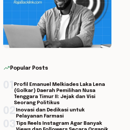
trending_up
Popular Posts
01
Profil Emanuel Melkiades Laka Lena
(Golkar) Daerah Pemilihan Nusa
Tenggara Timur II: Jejak dan Visi
Seorang Politikus
02
Inovasi dan Dedikasi untuk
Pelayanan Farmasi
03
Tips Reels Instagram Agar Banyak
Views dan Followers Secara Organik