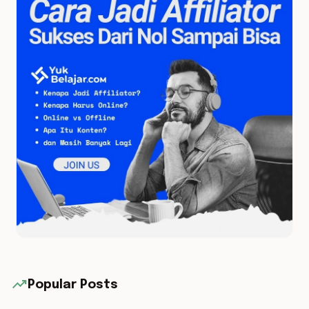
trending_up
Popular Posts