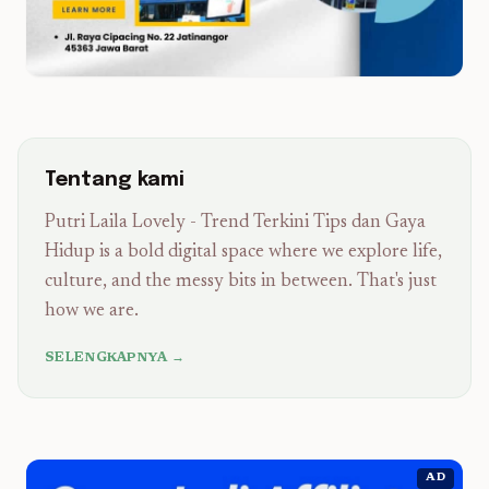
Tentang kami
Putri Laila Lovely - Trend Terkini Tips dan Gaya
Hidup is a bold digital space where we explore life,
culture, and the messy bits in between. That's just
how we are.
SELENGKAPNYA →
AD