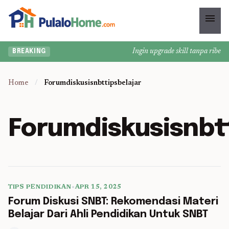
menu
Ingin upgrade skill tanpa ribet? T
BREAKING
Home
/
Forumdiskusisnbttipsbelajar
Forumdiskusisnbtt
TIPS PENDIDIKAN
•
APR 15, 2025
5 min read
Forum Diskusi SNBT: Rekomendasi Materi
Belajar Dari Ahli Pendidikan Untuk SNBT