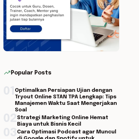
trending_up
Popular Posts
01
Optimalkan Persiapan Ujian dengan
Tryout Online STAN TPA Lengkap: Tips
Manajemen Waktu Saat Mengerjakan
Soal
02
Strategi Marketing Online Hemat
Biaya untuk Bisnis Kecil
03
Cara Optimasi Podcast agar Muncul
di Google dan Spotify untuk