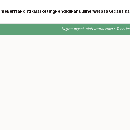
ome
Berita
Politik
Marketing
Pendidikan
Kuliner
Wisata
Kecantika
Ingin upgrade skill tanpa ribet? Temukan kelas seru