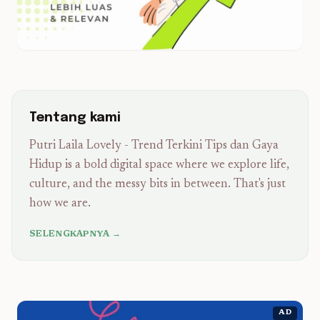
Tentang kami
Putri Laila Lovely - Trend Terkini Tips dan Gaya
Hidup is a bold digital space where we explore life,
culture, and the messy bits in between. That's just
how we are.
SELENGKAPNYA →
AD