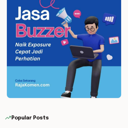
trending_up
Popular Posts