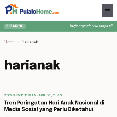
menu
Ingin upgrade skill tanpa ribet?
BREAKING
Home
/
harianak
harianak
TIPS PENDIDIKAN
•
APR 01, 2025
5 min read
Tren Peringatan Hari Anak Nasional di
Media Sosial yang Perlu Diketahui