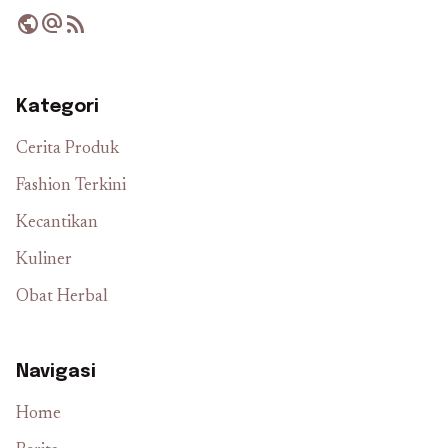
public
alternate_email
rss_feed
Kategori
Cerita Produk
Fashion Terkini
Kecantikan
Kuliner
Obat Herbal
Navigasi
Home