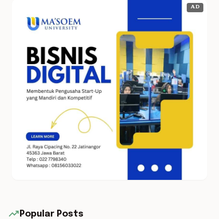
AD
trending_up
Popular Posts