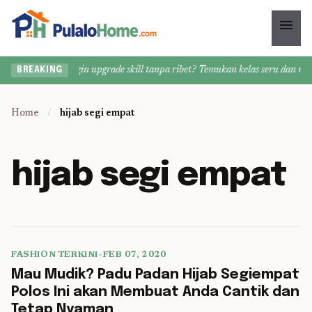
menu
Ingin upgrade skill tanpa ribet? Temukan kelas seru dan mater
BREAKING
Home
/
hijab segi empat
hijab segi empat
FASHION TERKINI
•
FEB 07, 2020
5 min read
Mau Mudik? Padu Padan Hijab Segiempat
Polos Ini akan Membuat Anda Cantik dan
Tetap Nyaman