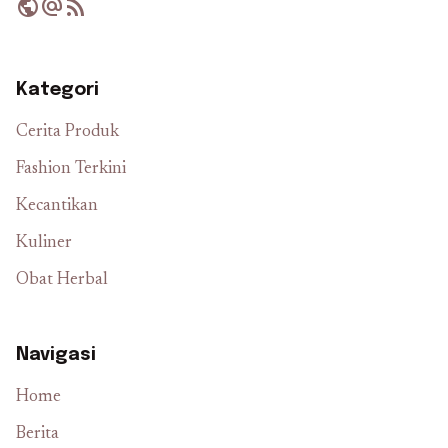
public
alternate_email
rss_feed
Kategori
Cerita Produk
Fashion Terkini
Kecantikan
Kuliner
Obat Herbal
Navigasi
Home
Berita