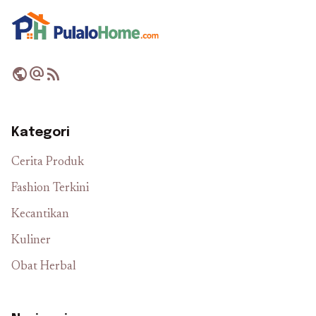
public
alternate_email
rss_feed
Kategori
Cerita Produk
Fashion Terkini
Kecantikan
Kuliner
Obat Herbal