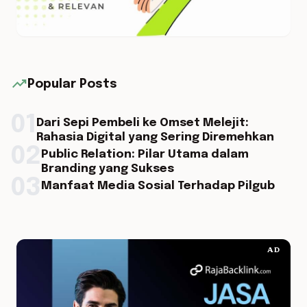
trending_up
Popular Posts
01
Dari Sepi Pembeli ke Omset Melejit:
Rahasia Digital yang Sering Diremehkan
02
Public Relation: Pilar Utama dalam
Branding yang Sukses
03
Manfaat Media Sosial Terhadap Pilgub
AD