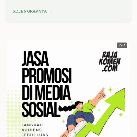
SELENGKAPNYA →
AD