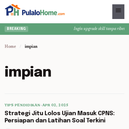
menu
Ingin upgrade skill tanpa ribet? 
BREAKING
Home
/
impian
impian
TIPS PENDIDIKAN
•
APR 02, 2025
5 min read
Strategi Jitu Lolos Ujian Masuk CPNS:
Persiapan dan Latihan Soal Terkini