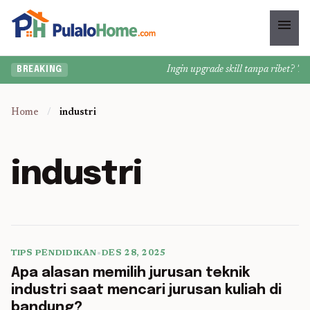
menu
Ingin upgrade skill tanpa ribet? Temu
BREAKING
Home
/
industri
industri
TIPS PENDIDIKAN
•
DES 28, 2025
5 min read
Apa alasan memilih jurusan teknik
industri saat mencari jurusan kuliah di
bandung?