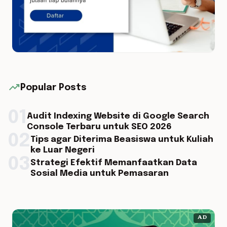
trending_up
Popular Posts
01
Audit Indexing Website di Google Search
Console Terbaru untuk SEO 2026
02
Tips agar Diterima Beasiswa untuk Kuliah
ke Luar Negeri
03
Strategi Efektif Memanfaatkan Data
Sosial Media untuk Pemasaran
AD