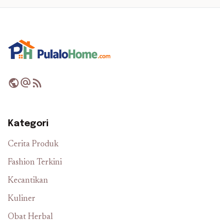
public
alternate_email
rss_feed
Kategori
Cerita Produk
Fashion Terkini
Kecantikan
Kuliner
Obat Herbal